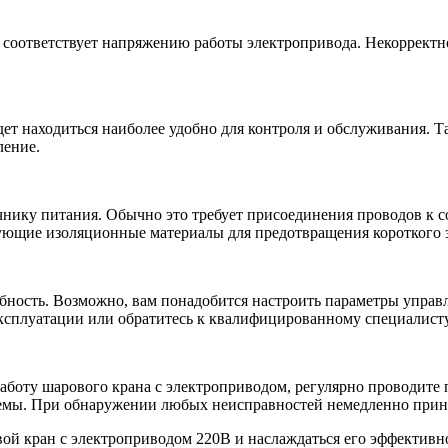
я соответствует напряжению работы электропривода. Некоррект
удет находиться наиболее удобно для контроля и обслуживания.
ление.
ику питания. Обычно это требует присоединения проводов к со
ующие изоляционные материалы для предотвращения короткого 
бность. Возможно, вам понадобится настроить параметры управл
эксплуатации или обратитесь к квалифицированному специалисту
аботу шарового крана с электроприводом, регулярно проводите
стемы. При обнаружении любых неисправностей немедленно прин
ой кран с электроприводом 220В и наслаждаться его эффективн