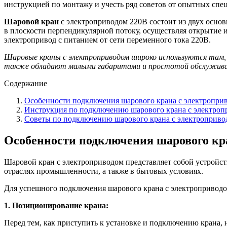
инструкцией по монтажу и учесть ряд советов от опытных спец
Шаровой кран
с электроприводом 220В состоит из двух основ
в плоскости перпендикулярной потоку, осуществляя открытие 
электропривод с питанием от сети переменного тока 220В.
Шаровые краны с электроприводом широко используются там, 
также обладают малыми габаритами и простотой обслуживани
Содержание
Особенности подключения шарового крана с электропри
Инструкция по подключению шарового крана с электро
Советы по подключению шарового крана с электроприво
Особенности подключения шарового кр
Шаровой кран с электроприводом представляет собой устройст
отраслях промышленности, а также в бытовых условиях.
Для успешного подключения шарового крана с электроприводо
1. Позиционирование крана:
Перед тем, как приступить к установке и подключению крана, 