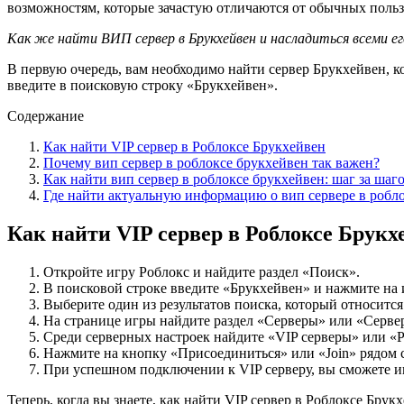
возможностям, которые зачастую отличаются от обычных польз
Как же найти ВИП сервер в Брукхейвен и насладиться всеми 
В первую очередь, вам необходимо найти сервер Брукхейвен, к
введите в поисковую строку «Брукхейвен».
Содержание
Как найти VIP сервер в Роблоксе Брукхейвен
Почему вип сервер в роблоксе брукхейвен так важен?
Как найти вип сервер в роблоксе брукхейвен: шаг за шаг
Где найти актуальную информацию о вип сервере в робл
Как найти VIP сервер в Роблоксе Брукх
Откройте игру Роблокс и найдите раздел «Поиск».
В поисковой строке введите «Брукхейвен» и нажмите на 
Выберите один из результатов поиска, который относится
На странице игры найдите раздел «Серверы» или «Серве
Среди серверных настроек найдите «VIP серверы» или «Pr
Нажмите на кнопку «Присоединиться» или «Join» рядом с
При успешном подключении к VIP серверу, вы сможете иг
Теперь, когда вы знаете, как найти VIP сервер в Роблоксе Бру