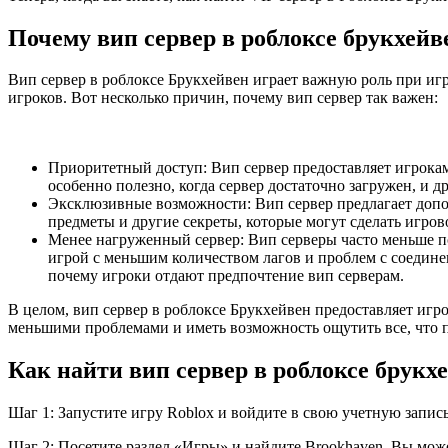
Почему вип сервер в роблоксе брукхейв
Вип сервер в роблоксе Брукхейвен играет важную роль при иг
игроков. Вот несколько причин, почему вип сервер так важен:
Приоритетный доступ: Вип сервер предоставляет игрокам 
особенно полезно, когда сервер достаточно загружен, и д
Эксклюзивные возможности: Вип сервер предлагает допо
предметы и другие секреты, которые могут сделать игров
Менее нагруженный сервер: Вип серверы часто меньше по
игрой с меньшим количеством лагов и проблем с соедине
почему игроки отдают предпочтение вип серверам.
В целом, вип сервер в роблоксе Брукхейвен предоставляет игр
меньшими проблемами и иметь возможность ощутить все, что п
Как найти вип сервер в роблоксе брукх
Шаг 1: Запустите игру Roblox и войдите в свою учетную запись
Шаг 2: Посетите раздел «Игры» и найдите Brookhaven. Вы може