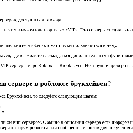
ерверов, доступных для входа.
ны неким значком или надписью «VIP». Это серверы специально
ды щелкните, чтобы автоматически подключиться к нему.
khaven, где вы можете наслаждаться дополнительными функциям
VIP-сервер в игре Roblox — Brookhaven. Не забудьте проверить
п сервере в роблоксе брукхейвен?
ксе Брукхейвен, то следуйте следующим шагам:
.
н».
 ли он вип сервером. Обычно в описании сервера есть информаци
роверить форум роблокса или сообщества игроков для получения