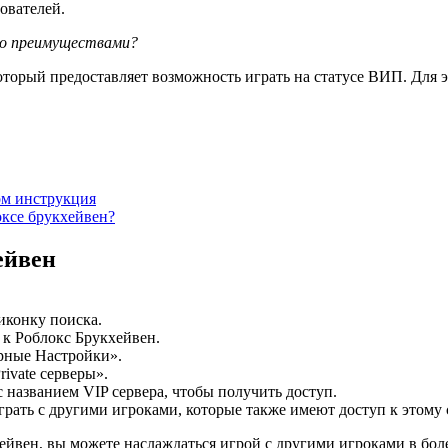
ователей.
его преимуществами?
оторый предоставляет возможность играть на статусе ВИП. Для э
ом инструкция
оксе брукхейвен?
ейвен
иконку поиска.
 к Роблокс Брукхейвен.
рные Настройки».
ivate серверы».
 названием VIP сервера, чтобы получить доступ.
рать с другими игроками, которые также имеют доступ к этому 
кхейвен, вы можете наслаждаться игрой с другими игроками в бо