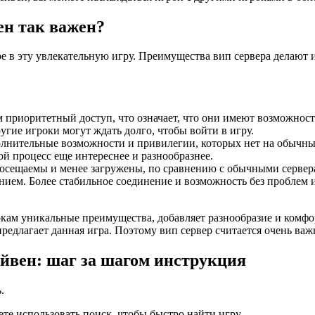
ен так важен?
ре в эту увлекательную игру. Преимущества вип сервера делают
приоритетный доступ, что означает, что они имеют возможность
ругие игроки могут ждать долго, чтобы войти в игру.
лнительные возможности и привилегии, которых нет на обычны
ой процесс еще интереснее и разнообразнее.
сещаемы и менее загружены, по сравнению с обычными серверам
нием. Более стабильное соединение и возможность без проблем и
окам уникальные преимущества, добавляет разнообразие и комфо
редлагает данная игра. Поэтому вип сервер считается очень ва
ейвен: шаг за шагом инструкция
.
те использовать поиск, чтобы быстро найти игру.