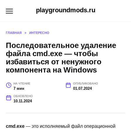
Перейти
playgroundmods.ru
к
содержанию
ГЛАВНАЯ
»
ИНТЕРЕСНО
Последовательное удаление
файла cmd.exe — чтобы
избавиться от ненужного
компонента на Windows
НА ЧТЕНИЕ
ОПУБЛИКОВАНО
7 мин
01.07.2024
ОБНОВЛЕНО
10.11.2024
cmd.exe
— это исполняемый файл операционной