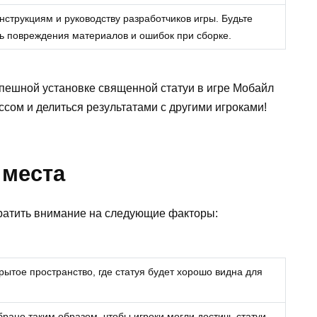
инструкциям и руководству разработчиков игры. Будьте
ть повреждения материалов и ошибок при сборке.
спешной установке священной статуи в игре Мобайл
сом и делиться результатами с другими игроками!
 места
атить внимание на следующие факторы:
ытое пространство, где статуя будет хорошо видна для
брано таким образом, чтобы игроки могли достичь статуи