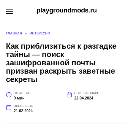
Перейти
playgroundmods.ru
к
содержанию
ГЛАВНАЯ
»
ИНТЕРЕСНО
Как приблизиться к разгадке
тайны — поиск
зашифрованной почты
призван раскрыть заветные
секреты
НА ЧТЕНИЕ
ОПУБЛИКОВАНО
9 мин
22.04.2024
ОБНОВЛЕНО
21.02.2024