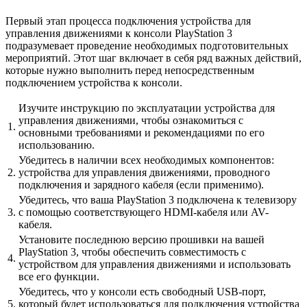
Первый этап процесса подключения устройства для
управления движениями к консоли PlayStation 3
подразумевает проведение необходимых подготовительных
мероприятий. Этот шаг включает в себя ряд важных действий,
которые нужно выполнить перед непосредственным
подключением устройства к консоли.
Изучите инструкцию по эксплуатации устройства для
управления движениями, чтобы ознакомиться с
1.
основными требованиями и рекомендациями по его
использованию.
Убедитесь в наличии всех необходимых компонентов:
2.
устройства для управления движениями, проводного
подключения и зарядного кабеля (если применимо).
Убедитесь, что ваша PlayStation 3 подключена к телевизору
3.
с помощью соответствующего HDMI-кабеля или AV-
кабеля.
Установите последнюю версию прошивки на вашей
PlayStation 3, чтобы обеспечить совместимость с
4.
устройством для управления движениями и использовать
все его функции.
Убедитесь, что у консоли есть свободный USB-порт,
5.
который будет использоваться для подключения устройства