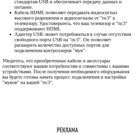
стандартам USB и обеспечивает передачу данных и
питание.
Кабель HDMI: позволяет передавать видеосигнал
высокого разрешения и аудиосигналы от "пс3" к
телевизору. Удостоверьтесь, что ваш телевизор и "пс3"
поддерживают HDMI.
Адаптер USB: может потребоваться в случае отсутствия
свободного порта USB на "пс3". Он позволяет
расширить количество доступных портов для
подключения контроллеров "мув".
Убедитесь, что приобретенные кабели и аксессуары
соответствуют вашим потребностям и совместимы с вашими
устройствами. После получения необходимого оборудования
вы будете готовы начать процесс подключения и настройки
"мувов" на вашей "пс3".