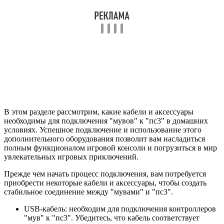
В этом разделе рассмотрим, какие кабели и аксессуары
необходимы для подключения "мувов" к "пс3" в домашних
условиях. Успешное подключение и использование этого
дополнительного оборудования позволит вам насладиться
полным функционалом игровой консоли и погрузиться в мир
увлекательных игровых приключений.
Прежде чем начать процесс подключения, вам потребуется
приобрести некоторые кабели и аксессуары, чтобы создать
стабильное соединение между "мувами" и "пс3".
USB-кабель: необходим для подключения контроллеров
"мув" к "пс3". Убедитесь, что кабель соответствует