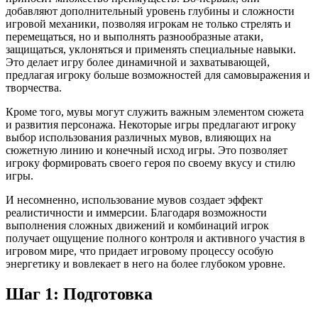
добавляют дополнительный уровень глубины и сложности
игровой механики, позволяя игрокам не только стрелять и
перемещаться, но и выполнять разнообразные атаки,
защищаться, уклоняться и применять специальные навыки.
Это делает игру более динамичной и захватывающей,
предлагая игроку больше возможностей для самовыражения и
творчества.
Кроме того, мувы могут служить важным элементом сюжета
и развития персонажа. Некоторые игры предлагают игроку
выбор использования различных мувов, влияющих на
сюжетную линию и конечный исход игры. Это позволяет
игроку формировать своего героя по своему вкусу и стилю
игры.
И несомненно, использование мувов создает эффект
реалистичности и иммерсии. Благодаря возможности
выполнения сложных движений и комбинаций игрок
получает ощущение полного контроля и активного участия в
игровом мире, что придает игровому процессу особую
энергетику и вовлекает в него на более глубоком уровне.
Шаг 1: Подготовка