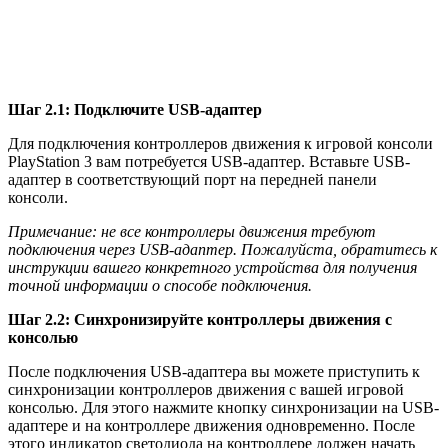
Шаг 2.1: Подключите USB-адаптер
Для подключения контроллеров движения к игровой консоли
PlayStation 3 вам потребуется USB-адаптер. Вставьте USB-
адаптер в соответствующий порт на передней панели
консоли.
Примечание: не все контроллеры движения требуют
подключения через USB-адаптер. Пожалуйста, обратитесь к
инструкции вашего конкретного устройства для получения
точной информации о способе подключения.
Шаг 2.2: Синхронизируйте контроллеры движения с
консолью
После подключения USB-адаптера вы можете приступить к
синхронизации контроллеров движения с вашей игровой
консолью. Для этого нажмите кнопку синхронизации на USB-
адаптере и на контроллере движения одновременно. После
этого индикатор светодиода на контроллере должен начать