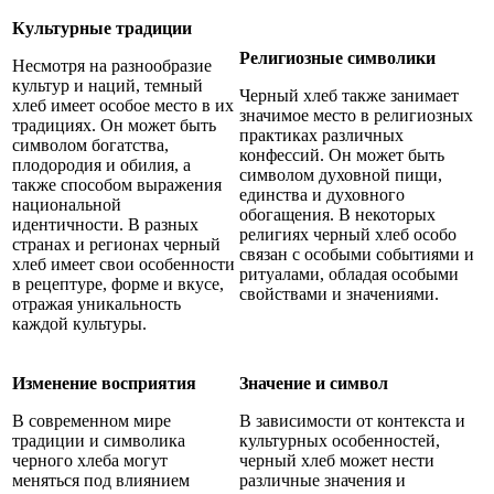
Культурные традиции
Религиозные символики
Несмотря на разнообразие
культур и наций, темный
Черный хлеб также занимает
хлеб имеет особое место в их
значимое место в религиозных
традициях. Он может быть
практиках различных
символом богатства,
конфессий. Он может быть
плодородия и обилия, а
символом духовной пищи,
также способом выражения
единства и духовного
национальной
обогащения. В некоторых
идентичности. В разных
религиях черный хлеб особо
странах и регионах черный
связан с особыми событиями и
хлеб имеет свои особенности
ритуалами, обладая особыми
в рецептуре, форме и вкусе,
свойствами и значениями.
отражая уникальность
каждой культуры.
Изменение восприятия
Значение и символ
В современном мире
В зависимости от контекста и
традиции и символика
культурных особенностей,
черного хлеба могут
черный хлеб может нести
меняться под влиянием
различные значения и