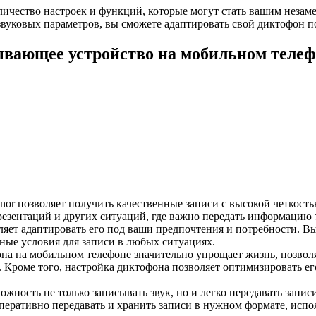
личество настроек и функций, которые могут стать вашим неза
уковых параметров, вы сможете адаптировать свой диктофон под
ывающее устройство на мобильном телеф
nor позволяет получить качественные записи с высокой четкость
презентаций и других ситуаций, где важно передать информацию 
ляет адаптировать его под ваши предпочтения и потребности. В
ьные условия для записи в любых ситуациях.
 на мобильном телефоне значительно упрощает жизнь, позволяя 
Кроме того, настройка диктофона позволяет оптимизировать его 
ожность не только записывать звук, но и легко передавать запи
еративно передавать и хранить записи в нужном формате, испо