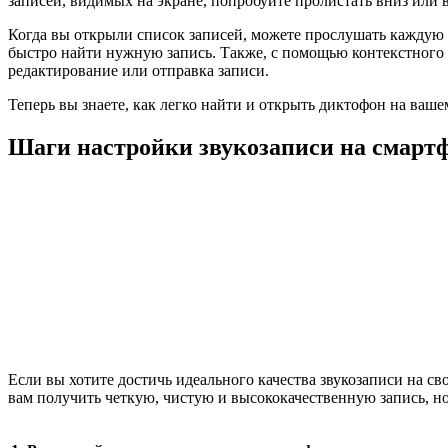
записей, видимых на экране, попробуйте пролистать вниз или
Когда вы открыли список записей, можете прослушать каждую з
быстро найти нужную запись. Также, с помощью контекстного м
редактирование или отправка записи.
Теперь вы знаете, как легко найти и открыть диктофон на ваше
Шаги настройки звукозаписи на смартф
Если вы хотите достичь идеального качества звукозаписи на с
вам получить четкую, чистую и высококачественную запись, н