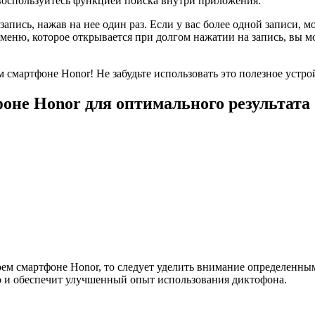
 воспользуйтесь функцией поиска внутри приложения.
апись, нажав на нее один раз. Если у вас более одной записи, 
еню, которое открывается при долгом нажатии на запись, вы мо
м смартфоне Honor! Не забудьте использовать это полезное устр
оне Honor для оптимального результата
воем смартфоне Honor, то следует уделить внимание определенн
о и обеспечит улучшенный опыт использования диктофона.