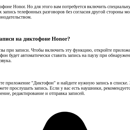
тофоне Honor. Но для этого вам потребуется включить специаль
х запись телефонных разговоров без согласия другой стороны м
онодательством.
аписи на диктофоне Honor?
узы при записи. Чтобы включить эту функцию, откройте приложе
офон будет автоматически ставить запись на паузу при обнаруж
звука.
йте приложение "Диктофон" и найдите нужную запись в списке.
ете прослушать запись. Если у вас есть наушники, рекомендуетс
ение, редактирование и отправка записей.