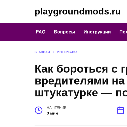
Перейти
playgroundmods.ru
к
содержанию
FAQ
Вопросы
Инструкции
По
ГЛАВНАЯ
»
ИНТЕРЕСНО
Как бороться с 
вредителями на
штукатурке — п
НА ЧТЕНИЕ
9 мин