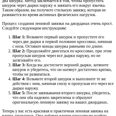
два шнурка. Метод заключается в том, чтобы пропустить
шнурок через дырки наружу и завязать его вокруг язычка.
Таким образом, вы получите стильную завязку, которая не
развяжется во время активных физических нагрузок.
Процесс создания ленивой завязки на джорданах очень прост.
Следуйте следующим инструкциям:
Шаг 1:
Возьмите первый шнурок и пропустите его
через две дырки в первой половине кроссовки, начиная
с низа. Оставьте концы шнурка равными по длине.
Шаг 2:
Продолжайте двигаться по кроссовке, при этом
пропуская шнурок через все дырки наружу, но не
затягивайте его.
Шаг 3:
Когда вы достигнете верхней дырки, затяните
шнурок и убедитесь, что он натянут достаточно крепко,
чтобы не развязаться.
Шаг 4:
Возьмите второй шнурок и выполните те же
действия с ним, начиная снизу и пропуская его через все
дырки наружу.
Шаг 5:
После завязывания второго шнурка, убедитесь,
что они оба надежно закреплены и образуют
оригинальную ленивую завязку на ваших джорданах.
Теперь у вас есть красивая и практичная ленивая завязка на
ваших джорданах. Она добавит вашим кроссовкам особую