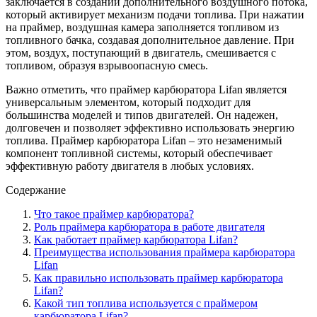
заключается в создании дополнительного воздушного потока,
который активирует механизм подачи топлива. При нажатии
на праймер, воздушная камера заполняется топливом из
топливного бачка, создавая дополнительное давление. При
этом, воздух, поступающий в двигатель, смешивается с
топливом, образуя взрывоопасную смесь.
Важно отметить, что праймер карбюратора Lifan является
универсальным элементом, который подходит для
большинства моделей и типов двигателей. Он надежен,
долговечен и позволяет эффективно использовать энергию
топлива. Праймер карбюратора Lifan – это незаменимый
компонент топливной системы, который обеспечивает
эффективную работу двигателя в любых условиях.
Содержание
Что такое праймер карбюратора?
Роль праймера карбюратора в работе двигателя
Как работает праймер карбюратора Lifan?
Преимущества использования праймера карбюратора
Lifan
Как правильно использовать праймер карбюратора
Lifan?
Какой тип топлива используется с праймером
карбюратора Lifan?