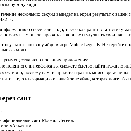
ь вашу зону айди.
течение нескольких секунд выведет на экран результат с вашей з
4321».
нформацию о своей зоне айди, такую как ранг и статистику мат
е помогут вам анализировать свою игру и улучшать свои навыки
ро узнать свою зону айди в игре Mobile Legends. Не теряйте в
нные секунды!
Преимущества использования приложения:
но понятного интерфейса вы сможете быстро найти нужную и
ффективно, поэтому вам не придется тратить много времени на 
нительную информацию о вашей зоне айди, которая может быть 
через сайт
:
на официальный сайт Мобайл Легенд.
 или «Аккаунт».
ль от игры.