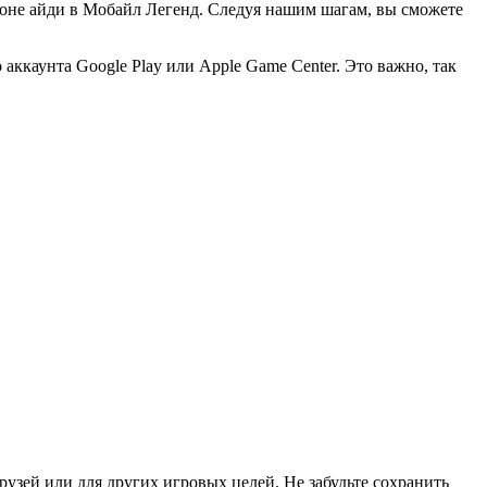
 зоне айди в Мобайл Легенд. Следуя нашим шагам, вы сможете
ккаунта Google Play или Apple Game Center. Это важно, так
друзей или для других игровых целей. Не забудьте сохранить