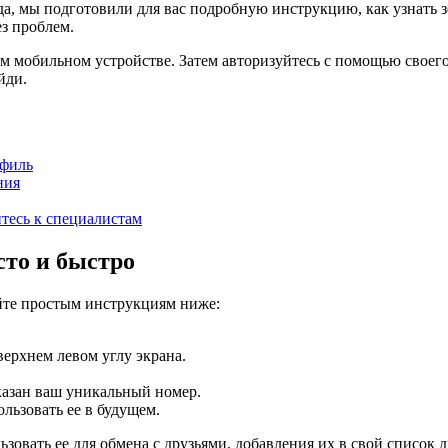
еда, мы подготовили для вас подробную инструкцию, как узнать
з проблем.
мобильном устройстве. Затем авторизуйтесь с помощью своего а
йди.
офиль
ния
итесь к специалистам
сто и быстро
уйте простым инструкциям ниже:
верхнем левом углу экрана.
указан ваш уникальный номер.
льзовать ее в будущем.
ьзовать ее для обмена с друзьями, добавления их в свой список 