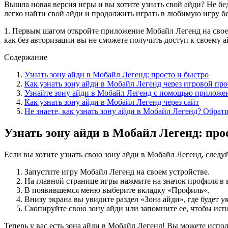
Вышла новая версия игры и вы хотите узнать свой айди? Не б
легко найти свой айди и продолжить играть в любимую игру бе
1. Первым шагом откройте приложение Мобайл Легенд на своем 
как без авторизации вы не сможете получить доступ к своему а
Содержание
Узнать зону айди в Мобайл Легенд: просто и быстро
Как узнать зону айди в Мобайл Легенд через игровой пр
Узнайте зону айди в Мобайл Легенд с помощью приложе
Как узнать зону айди в Мобайл Легенд через сайт
Не знаете, как узнать зону айди в Мобайл Легенд? Обрат
Узнать зону айди в Мобайл Легенд: про
Если вы хотите узнать свою зону айди в Мобайл Легенд, след
Запустите игру Мобайл Легенд на своем устройстве.
На главной странице игры нажмите на значок профиля в 
В появившемся меню выберите вкладку «Профиль».
Внизу экрана вы увидите раздел «Зона айди», где будет 
Скопируйте свою зону айди или запомните ее, чтобы испо
Теперь у вас есть зона айди в Мобайл Легенд! Вы можете испол