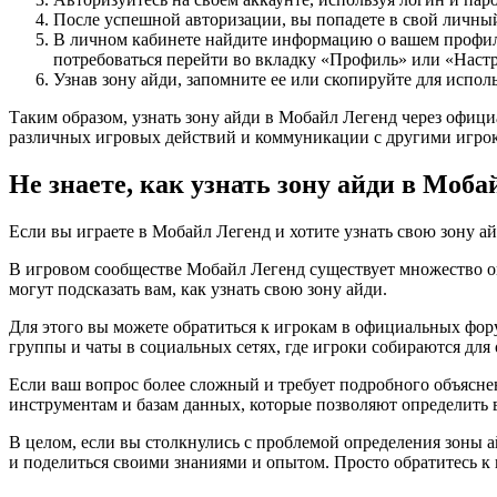
После успешной авторизации, вы попадете в свой личный
В личном кабинете найдите информацию о вашем профиле.
потребоваться перейти во вкладку «Профиль» или «Наст
Узнав зону айди, запомните ее или скопируйте для исполь
Таким образом, узнать зону айди в Мобайл Легенд через офици
различных игровых действий и коммуникации с другими игро
Не знаете, как узнать зону айди в Моб
Если вы играете в Мобайл Легенд и хотите узнать свою зону айд
В игровом сообществе Мобайл Легенд существует множество о
могут подсказать вам, как узнать свою зону айди.
Для этого вы можете обратиться к игрокам в официальных фор
группы и чаты в социальных сетях, где игроки собираются для
Если ваш вопрос более сложный и требует подробного объясне
инструментам и базам данных, которые позволяют определить 
В целом, если вы столкнулись с проблемой определения зоны 
и поделиться своими знаниями и опытом. Просто обратитесь к